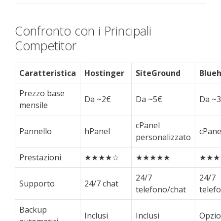
Confronto con i Principali
Competitor
Caratteristica
Hostinger
SiteGround
Blue
Prezzo base
Da ~2€
Da ~5€
Da ~
mensile
cPanel
Pannello
hPanel
cPane
personalizzato
Prestazioni
★★★★☆
★★★★★
★★★
24/7
24/7
Supporto
24/7 chat
telefono/chat
telef
Backup
Inclusi
Inclusi
Opzio