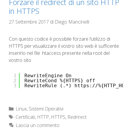
Forzare il redirect di un sito HTTP
in HTTPS
27 Settembre 2017
di
Diego Mancinelli
Con questo codice è possibile forzare l’utilizzo di
HTTPS per visualizzare il vostro sito web è sufficente
inserirlo nel file .htaccess presente nella root del
vostro sito
1
RewriteEngine On
2
RewriteCond %{HTTPS} off
3
RewriteRule (.*) 
https://%
{HTTP_HOST
Categorie
Linux
,
Sistemi Operativi
Tag
Certificati
,
HTTP
,
HTTPS
,
Redrirect
Lascia un commento