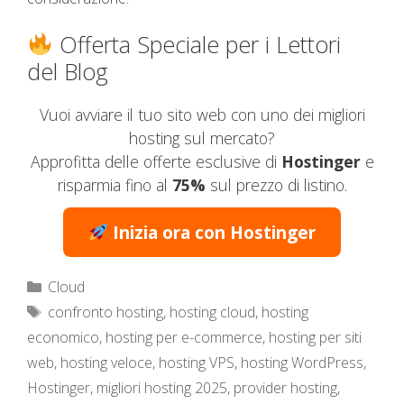
Offerta Speciale per i Lettori
del Blog
Vuoi avviare il tuo sito web con uno dei migliori
hosting sul mercato?
Approfitta delle offerte esclusive di
Hostinger
e
risparmia fino al
75%
sul prezzo di listino.
Inizia ora con Hostinger
Categorie
Cloud
Tag
confronto hosting
,
hosting cloud
,
hosting
economico
,
hosting per e-commerce
,
hosting per siti
web
,
hosting veloce
,
hosting VPS
,
hosting WordPress
,
Hostinger
,
migliori hosting 2025
,
provider hosting
,