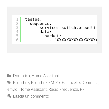
1
tastoa:
2
sequence:
3
- service: switch.broadlink_se
4
data:
5
packet:
6
- "XXXXXXXXXXXXXXXXXXXXX
Categorie
Domotica
,
Home Assistant
Tag
Broadlink
,
Broadlink RM Pro+
,
cancello
,
Domotica
,
emylo
,
Home Assistant
,
Radio Frequenza
,
RF
Lascia un commento