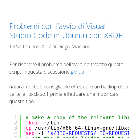
Problemi con l’avvio di Visual
Studio Code in Ubuntu con XRDP
13 Settembre 2017
di
Diego Mancinelli
Per risolvere il problema dell’avvio ho trovato questo
script in questa discussione
github
naturalmente è consigliabile effettuare un backup della
cartella libxcb.so.1 prima effettuare una modifica si
questo tipo
1
# make a copy of the relevant librar
2
mkdir
~
/lib
3
cp
/usr/lib/x86_64-linux-gnu/libxcb
.
4
sed
-i 
's/BIG-REQUESTS/_IG-REQUESTS/