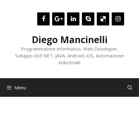
Vai
al
contenuto
Diego Mancinelli
Programmatore informatico, Web Developer,
Sviluppo ASP.NET, JAVA, Android, iOS, Automazione
industriale
Menu