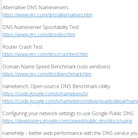
Alternative DNS Nameservers
https://www.grc.com/dns/alternatives.htm
DNS Nameserver Spoofability Test
https://www.grc.com/dns/dns.htm
Router Crash Test
https://www.grc.com/dns/crashtest.htm
Domain Name Speed Benchmark (solo windows)
https://www.grc.com/dns/benchmark.htm
namebench, Open-source DNS Benchmark Utility
https://code.google.com/p/namebench/
https://code.google.com/p/namebench/downloads/detail?n
Configuring your network settings to use Google Public DNS
https://developers.google.com/speed/public-dns/docs/using
namehelp – better web performance with the DNS service yo