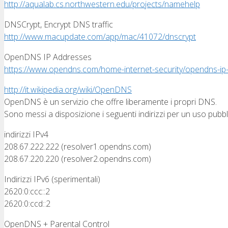
http://aqualab.cs.northwestern.edu/projects/namehelp
DNSCrypt, Encrypt DNS traffic
http://www.macupdate.com/app/mac/41072/dnscrypt
OpenDNS IP Addresses
https://www.opendns.com/home-internet-security/opendns-ip
http://it.wikipedia.org/wiki/OpenDNS
OpenDNS è un servizio che offre liberamente i propri DNS.
Sono messi a disposizione i seguenti indirizzi per un uso pubbl
indirizzi IPv4
208.67.222.222 (resolver1.opendns.com)
208.67.220.220 (resolver2.opendns.com)
Indirizzi IPv6 (sperimentali)
2620:0:ccc::2
2620:0:ccd::2
OpenDNS + Parental Control