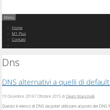
Menu
Home
M1 Plus
Contatti
Dns
DNS alternativi a quelli di defaul
19 Dicembre 2016
7 Ottobre 2015
di
Diego Mancinelli
Questo è elenco di DNS da poter utilizzare al posto dei DNS fo