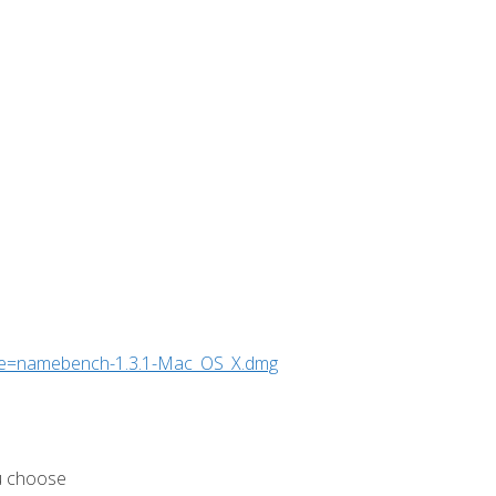
ame=namebench-1.3.1-Mac_OS_X.dmg
u choose