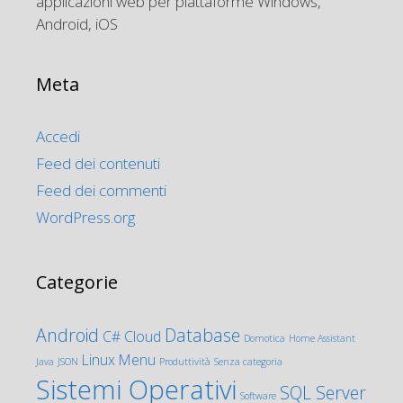
applicazioni web per piattaforme Windows,
Android, iOS
Meta
Accedi
Feed dei contenuti
Feed dei commenti
WordPress.org
Categorie
Android
Database
C#
Cloud
Domotica
Home Assistant
Linux
Menu
Java
JSON
Produttività
Senza categoria
Sistemi Operativi
SQL Server
Software