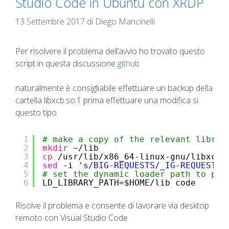
Studio Code in Ubuntu con XRDP
13 Settembre 2017
di
Diego Mancinelli
Per risolvere il problema dell’avvio ho trovato questo
script in questa discussione
github
naturalmente è consigliabile effettuare un backup della
cartella libxcb.so.1 prima effettuare una modifica si
questo tipo
1
# make a copy of the relevant librar
2
mkdir
~
/lib
3
cp
/usr/lib/x86_64-linux-gnu/libxcb
.
4
sed
-i 
's/BIG-REQUESTS/_IG-REQUESTS/
5
# set the dynamic loader path to put
6
LD_LIBRARY_PATH=$HOME
/lib
code
Risolve il problema e consente di lavorare via desktop
remoto con Visual Studio Code