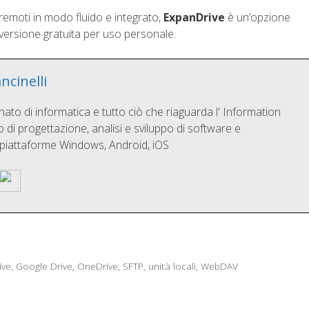
remoti in modo fluido e integrato,
ExpanDrive
è un’opzione
a versione gratuita per uso personale.
ncinelli
o di informatica e tutto ciò che riaguarda l' Information
di progettazione, analisi e sviluppo di software e
 piattaforme Windows, Android, iOS
ive
,
Google Drive
,
OneDrive
,
SFTP
,
unità locali
,
WebDAV