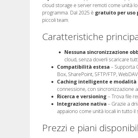
cloud storage e server remoti come unità loca
programma. Dal 2025 è
gratuito per uso
piccoli team.
Caratteristiche principa
Nessuna sincronizzazione obb
cloud, senza doverli scaricare tutti
Compatibilità estesa
– Supporta G
Box, SharePoint, SFTP/FTP, WebDAV, S
Caching intelligente e modalità 
connessione, con sincronizzazione au
Ricerca e versioning
– Trova file re
Integrazione nativa
– Grazie a dri
appaiono come unità locali in tutto il
Prezzi e piani disponibil