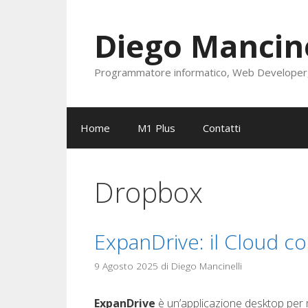
Vai
al
Diego Mancine
contenuto
Programmatore informatico, Web Developer, S
Home
M1 Plus
Contatti
Dropbox
ExpanDrive: il Cloud c
9 Agosto 2025
di
Diego Mancinelli
ExpanDrive
è un’applicazione desktop per