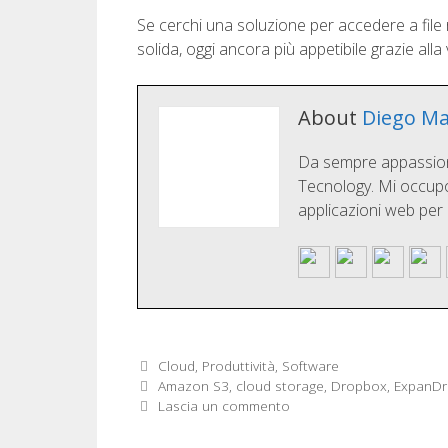
Se cerchi una soluzione per accedere a file 
solida, oggi ancora più appetibile grazie all
About
Diego Ma
Da sempre appassionat
Tecnology. Mi occupo 
applicazioni web per
Categorie
Cloud
,
Produttività
,
Software
Tag
Amazon S3
,
cloud storage
,
Dropbox
,
ExpanDr
Lascia un commento