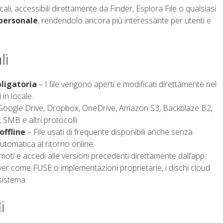
li, accessibili direttamente da Finder, Esplora File o qualsiasi
 personale
, rendendolo ancora più interessante per utenti e
li
ligatoria
– I file vengono aperti e modificati direttamente nel
 in locale.
oogle Drive, Dropbox, OneDrive, Amazon S3, Backblaze B2,
MB e altri protocolli.
offline
– File usati di frequente disponibili anche senza
tomatica al ritorno online.
moti e accedi alle versioni precedenti direttamente dall’app.
ver come FUSE o implementazioni proprietarie, i dischi cloud
 sistema.
i