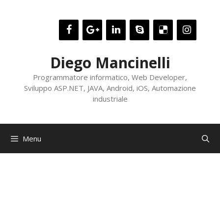
Vai
al
contenuto
Diego Mancinelli
Programmatore informatico, Web Developer,
Sviluppo ASP.NET, JAVA, Android, iOS, Automazione
industriale
Menu