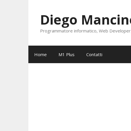
Vai
al
Diego Mancine
contenuto
Programmatore informatico, Web Developer, S
Home
M1 Plus
Contatti