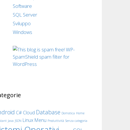
Software
SQL Server
Sviluppo
Windows
ategorie
ndroid
Database
C#
Cloud
Domotica
Home
Linux
Menu
stant
Java
JSON
Produttività
Senza categoria
istemi Operativi