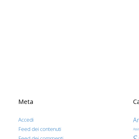
Meta
C
A
Accedi
Feed dei contenuti
Assi
S
Feed dei commenti