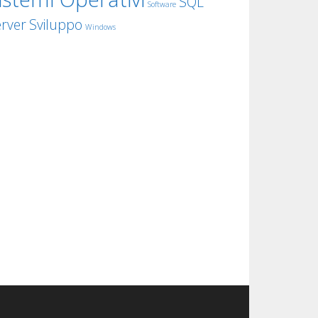
SQL
Software
rver
Sviluppo
Windows