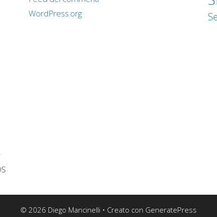
WordPress.org
Se
i
OS
© 2026 Diego Mancinelli
• Creato con
GeneratePress